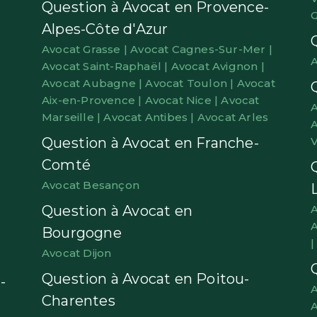
Question à Avocat en Provence-
G
Alpes-Côte d'Azur
Avocat Grasse |
Avocat Cagnes-Sur-Mer |
A
Avocat Saint-Raphaël |
Avocat Avignon |
Avocat Aubagne |
Avocat Toulon |
Avocat
Aix-en-Provence |
Avocat Nice |
Avocat
A
Marseille |
Avocat Antibes |
Avocat Arles
A
Question à Avocat en Franche-
V
Comté
Avocat Besançon
Question à Avocat en
A
A
Bourgogne
Avocat Dijon
Question à Avocat en Poitou-
-
A
Charentes
A