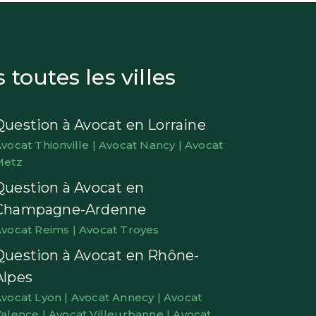
toutes les villes
Question à Avocat en Lorraine
vocat Thionville |
Avocat Nancy |
Avocat
Metz
Question à Avocat en
Champagne-Ardenne
vocat Reims |
Avocat Troyes
Question à Avocat en Rhône-
Alpes
vocat Lyon |
Avocat Annecy |
Avocat
alence |
Avocat Villeurbanne |
Avocat