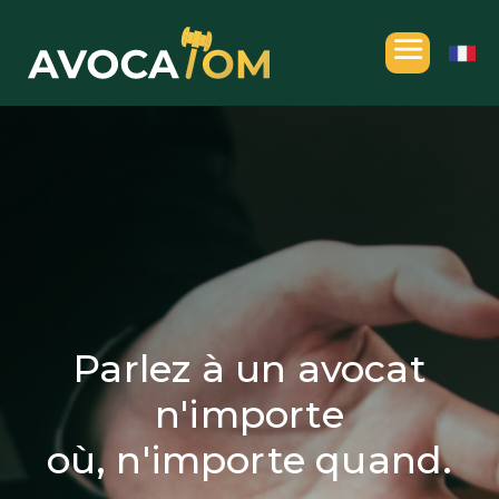
Parlez à un avocat
n'importe
où, n'importe quand.