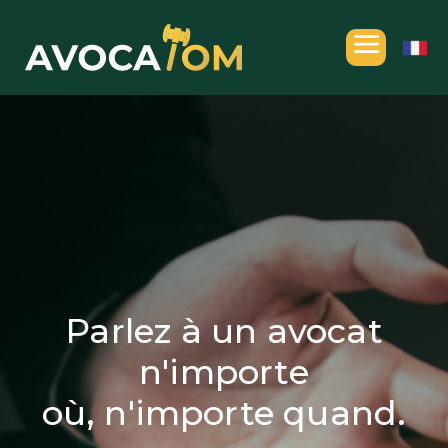
Parlez à un avocat
n'importe
où, n'importe quand.