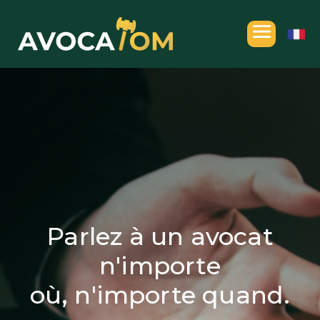
Parlez à un avocat
n'importe
où, n'importe quand.