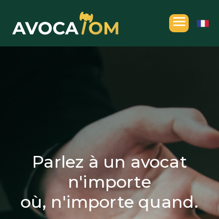
Parlez à un avocat
n'importe
où, n'importe quand.