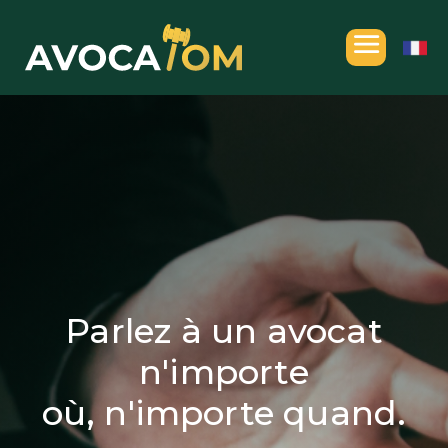
Parlez à un avocat
n'importe
où, n'importe quand.