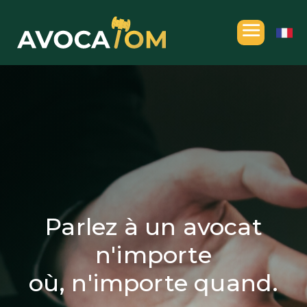
Parlez à un avocat
n'importe
où, n'importe quand.