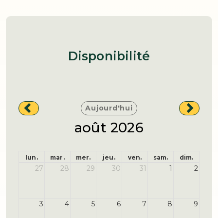
Disponibilité
Aujourd'hui
août 2026
lun.
mar.
mer.
jeu.
ven.
sam.
dim.
27
28
29
30
31
1
2
3
4
5
6
7
8
9