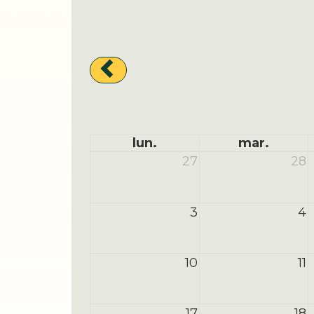
lun.
mar.
27
28
3
4
10
11
17
18