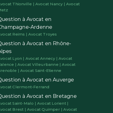
vocat Thionville |
Avocat Nancy |
Avocat
Metz
Question à Avocat en
Champagne-Ardenne
vocat Reims |
Avocat Troyes
Question à Avocat en Rhône-
Alpes
vocat Lyon |
Avocat Annecy |
Avocat
alence |
Avocat Villeurbanne |
Avocat
renoble |
Avocat Saint-Etienne
Question à Avocat en Auverge
vocat Clermont-Ferrand
Question à Avocat en Bretagne
vocat Saint-Malo |
Avocat Lorient |
vocat Brest |
Avocat Quimper |
Avocat