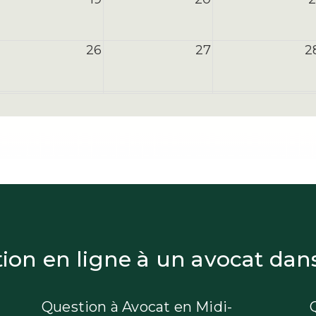
26
27
2
2
3
on en ligne à un avocat dans 
Question à Avocat en Midi-