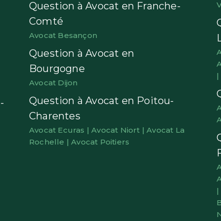
Question à Avocat en Franche-
V
Comté
Avocat Besançon
Question à Avocat en
A
A
Bourgogne
Avocat Dijon
Question à Avocat en Poitou-
-
A
Charentes
A
Avocat Ecuras |
Avocat Niort |
Avocat La
Rochelle |
Avocat Poitiers
A
A
B
N