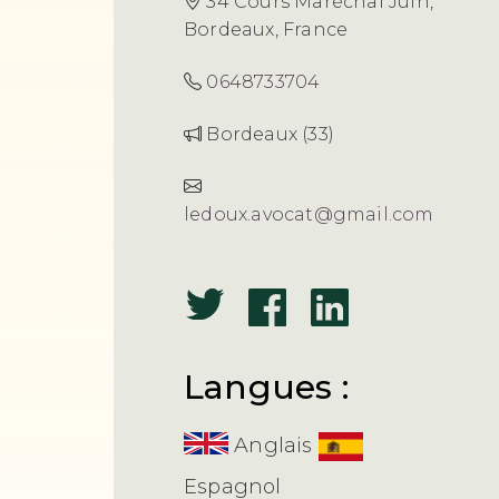
34 Cours Maréchal Juin,
Bordeaux, France
0648733704
Bordeaux (33)
ledoux.avocat@gmail.com
Langues :
Anglais
Espagnol