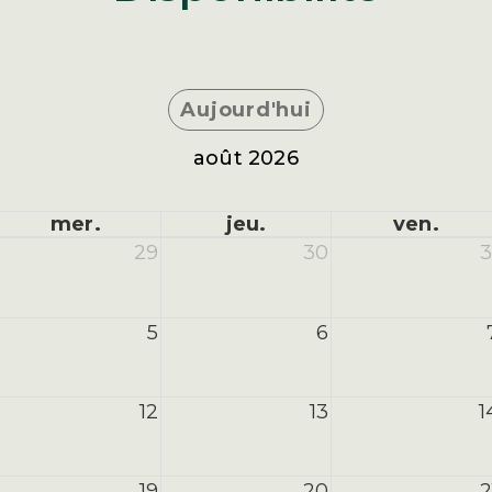
Aujourd'hui
août 2026
mer.
jeu.
ven.
29
30
3
5
6
12
13
1
19
20
2