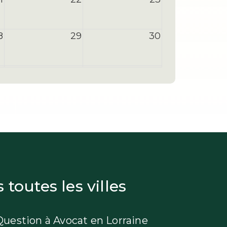
8
29
30
4
5
6
toutes les villes
Question à Avocat en Lorraine