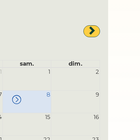
sam.
dim.
1
1
2
7
8
9
4
15
16
1
22
23