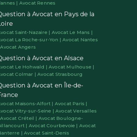
annes |
Avocat Rennes
Question à Avocat en Pays de la
Loire
vocat Saint-Nazaire |
Avocat Le Mans |
vocat La Roche-sur-Yon |
Avocat Nantes
|
Avocat Angers
Question à Avocat en Alsace
vocat Le Hohwald |
Avocat Mulhouse |
vocat Colmar |
Avocat Strasbourg
Question à Avocat en Île-de-
France
vocat Maisons-Alfort |
Avocat Paris |
vocat Vitry-sur-Seine |
Avocat Versailles
|
Avocat Créteil |
Avocat Boulogne-
illancourt |
Avocat Courbevoie |
Avocat
anterre |
Avocat Saint-Denis