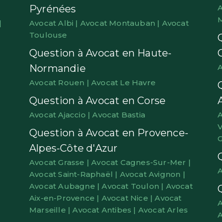
Pyrénées
A
|
Avocat Albi |
Avocat Montauban |
Avocat
Toulouse
Question à Avocat en Haute-
Normandie
A
Avocat Rouen |
Avocat Le Havre
Question à Avocat en Corse
Avocat Ajaccio |
Avocat Bastia
A
V
Question à Avocat en Provence-
G
Alpes-Côte d'Azur
Avocat Grasse |
Avocat Cagnes-Sur-Mer |
A
Avocat Saint-Raphaël |
Avocat Avignon |
Avocat Aubagne |
Avocat Toulon |
Avocat
Aix-en-Provence |
Avocat Nice |
Avocat
A
Marseille |
Avocat Antibes |
Avocat Arles
A