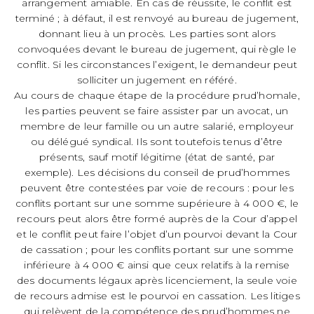
arrangement amiable. En cas de réussite, le conflit est
terminé ; à défaut, il est renvoyé au bureau de jugement,
donnant lieu à un procès. Les parties sont alors
convoquées devant le bureau de jugement, qui règle le
conflit. Si les circonstances l’exigent, le demandeur peut
solliciter un jugement en référé.
Au cours de chaque étape de la procédure prud’homale,
les parties peuvent se faire assister par un avocat, un
membre de leur famille ou un autre salarié, employeur
ou délégué syndical. Ils sont toutefois tenus d’être
présents, sauf motif légitime (état de santé, par
exemple). Les décisions du conseil de prud’hommes
peuvent être contestées par voie de recours : pour les
conflits portant sur une somme supérieure à 4 000 €, le
recours peut alors être formé auprès de la Cour d’appel
et le conflit peut faire l’objet d’un pourvoi devant la Cour
de cassation ; pour les conflits portant sur une somme
inférieure à 4 000 € ainsi que ceux relatifs à la remise
des documents légaux après licenciement, la seule voie
de recours admise est le pourvoi en cassation. Les litiges
qui relèvent de la compétence des prud’hommes ne