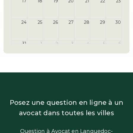
17
18
19
20
21
22
23
24
25
26
27
28
29
30
31
1
2
3
4
5
6
Posez une question en ligne à un
avocat dans toutes les villes
Question à Avocat en Languedoc-